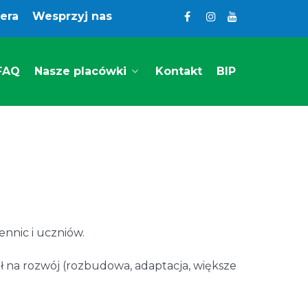
iera
Wesprzyj nas
FAQ
Nasze placówki
Kontakt
BIP
ennic i uczniów.
ł na rozwój (rozbudowa, adaptacja, większe