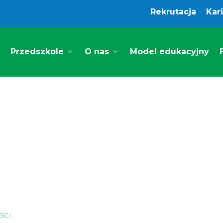
Rekrutacja
Kar
Przedszkole
O nas
Model edukacyjny
ŚCI