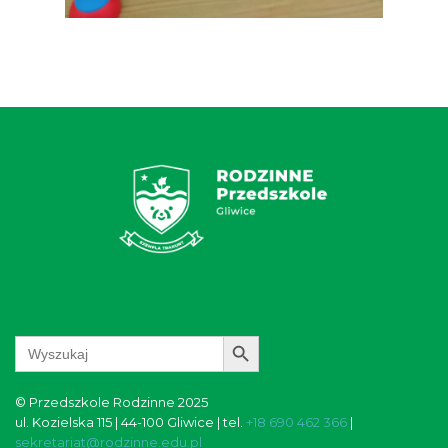
Search Button
Search
for:
© Przedszkole Rodzinne 2025
ul. Kozielska 115 | 44-100 Gliwice | tel.
+18 690 462 366
|
sekretariat@rodzinne.edu.pl