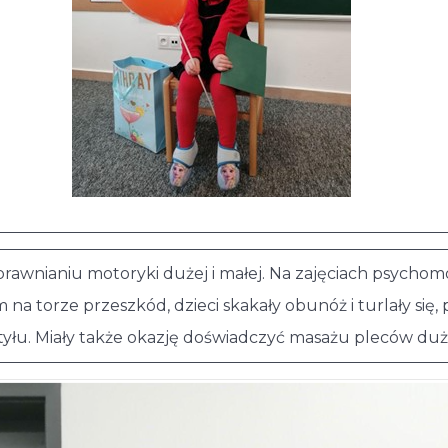
sprawnianiu motoryki dużej i małej. Na zajęciach psycho
a torze przeszkód, dzieci skakały obunóż i turlały się, 
yłu. Miały także okazję doświadczyć masażu pleców duż