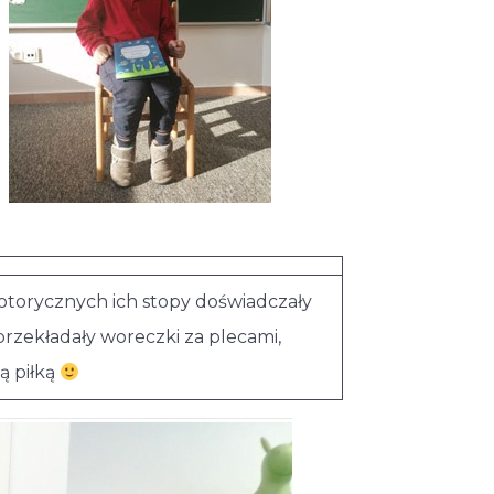
motorycznych ich stopy doświadczały
przekładały woreczki za plecami,
ą piłką