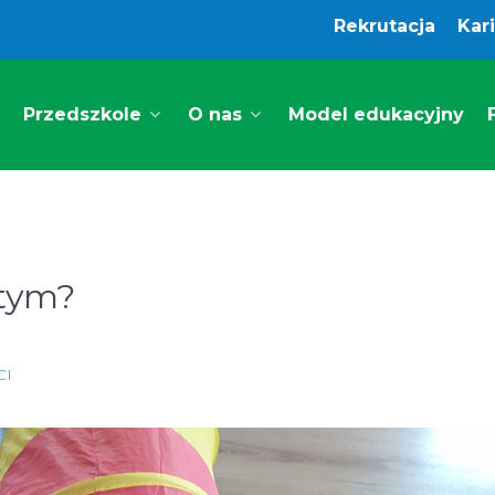
Rekrutacja
Kar
Przedszkole
O nas
Model edukacyjny
utym?
CI