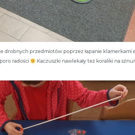
ie drobnych przedmiotów poprzez łapanie klamerkami e
poro radości
Kaczuszki nawlekały też koraliki na sznu