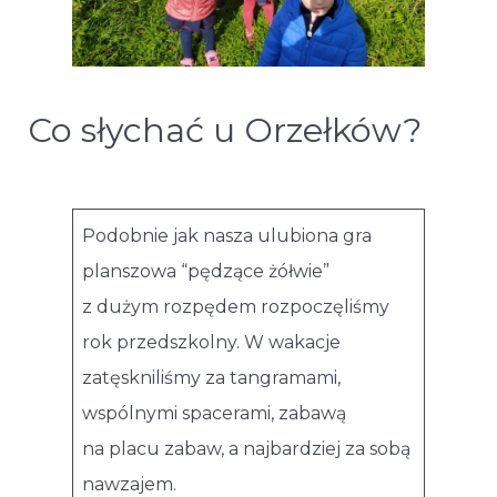
Co słychać u Orzełków?
Podobnie jak nasza ulubiona gra
planszowa “pędzące żółwie”
z dużym rozpędem rozpoczęliśmy
rok przedszkolny. W wakacje
zatęskniliśmy za tangramami,
wspólnymi spacerami, zabawą
na placu zabaw, a najbardziej za sobą
nawzajem.